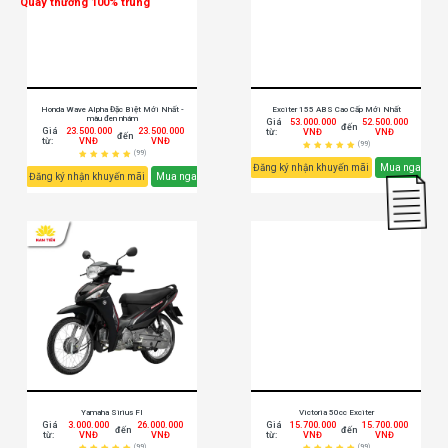
Quay thưởng 100% trúng
Honda Wave Alpha Đặc Biệt Mới Nhất -
Exciter 155 ABS Cao Cấp Mới Nhất
màu đen nhám
Giá
53.000.000
52.500.000
đến
Giá
23.500.000
23.500.000
từ:
VNĐ
VNĐ
đến
từ:
VNĐ
VNĐ
(99)
(99)
Đăng ký nhận khuyến mãi
Mua ngay
Đăng ký nhận khuyến mãi
Mua ngay
Yamaha Sirius FI
Victoria 50cc Exciter
Giá
3.000.000
26.000.000
Giá
15.700.000
15.700.000
đến
đến
từ:
VNĐ
VNĐ
từ:
VNĐ
VNĐ
(99)
(99)