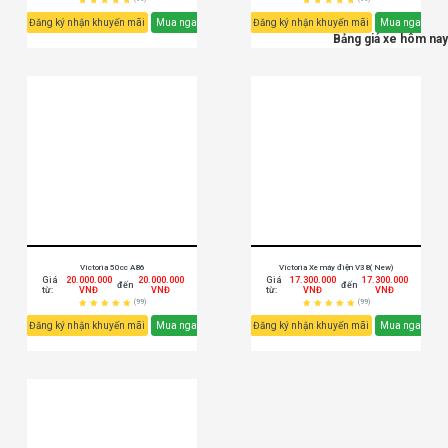
Đăng ký nhận khuyến mãi
Mua ngay
Đăng ký nhận khuyến mãi
Mua ngay
Bảng giá xe hôm nay
Victoria 50cc A86
Victoria Xe máy điện V38( New)
Giá
20.000.000
20.000.000
Giá
17.300.000
17.300.000
đến
đến
từ:
VNĐ
VNĐ
từ:
VNĐ
VNĐ
(99)
(99)
Đăng ký nhận khuyến mãi
Mua ngay
Đăng ký nhận khuyến mãi
Mua ngay