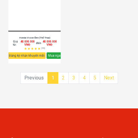
Honda Vision Đen (Thể Thao)
Giá
40.000.000
40.000.000
đến
từ:
VNĐ
VNĐ
(99)
Đăng ký nhận khuyến mãi
Mua ngay
Previous
1
2
3
4
5
Next