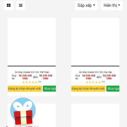
Sắp xếp
Hiển thị
Xe Máy Honda SH125i Thể Thao
Xe Máy Honda SH125i Cao Cấp
Giá
95.500.000
95.500.000
Giá
94.500.000
94.500.000
đến
đến
từ:
VNĐ
VNĐ
từ:
VNĐ
VNĐ
(99)
(99)
Đăng ký nhận khuyến mãi
Mua ngay
Đăng ký nhận khuyến mãi
Mua ngay