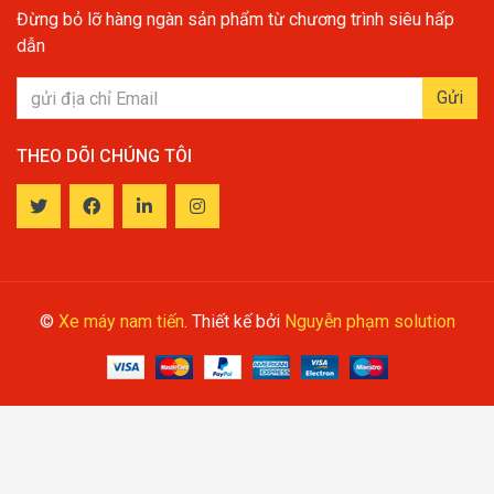
Đừng bỏ lỡ hàng ngàn sản phẩm từ chương trình siêu hấp
dẫn
Gửi
THEO DÕI CHÚNG TÔI
©
Xe máy nam tiến
. Thiết kế bởi
Nguyễn phạm solution