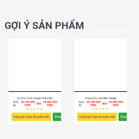
GỢI Ý SẢN PHẨM
Xe 50cc SYM Elegant Mâm Đúc
Vespa 50cc Vera (Đèn Vuông)
Giá
18.100.000
18.200.000
Giá
20.500.000
20.000.000
đến
đến
từ:
VNĐ
VNĐ
từ:
VNĐ
VNĐ
Đăng ký nhận khuyến mãi
Mua ngay
Đăng ký nhận khuyến mãi
Mua ngay