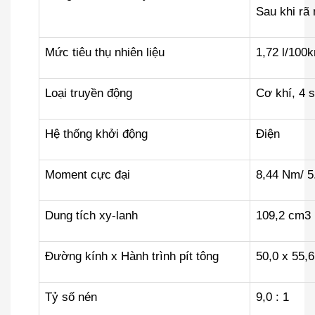
Sau khi rã
Mức tiêu thụ nhiên liệu
1,72 l/100
Loại truyền động
Cơ khí, 4 s
Hệ thống khởi động
Điện
Moment cực đại
8,44 Nm/ 5
Dung tích xy-lanh
109,2 cm3
Đường kính x Hành trình pít tông
50,0 x 55,
Tỷ số nén
9,0 : 1