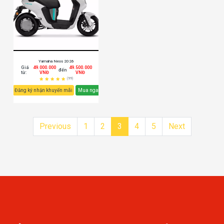
Yamaha Neos 2026
Giá
49.000.000
49.500.000
đến
từ:
VNĐ
VNĐ
(99)
Đăng ký nhận khuyến mãi
Mua ngay
Previous
1
2
3
4
5
Next