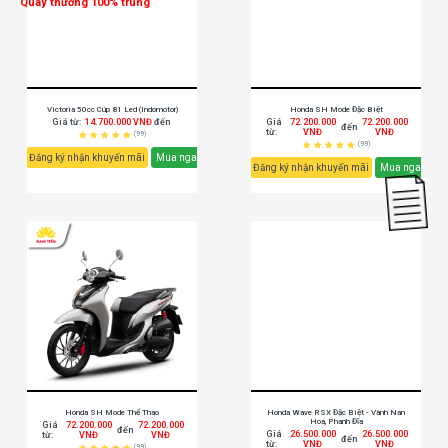
Quay thưởng 100% trúng
Victoria 50cc Cúp 81 Led (Indomotor)
Honda SH Mode Đặc Biệt
Giá từ:
14.700.000 VNĐ
đến
Giá
72.200.000
72.200.000
đến
từ:
VNĐ
VNĐ
(99)
(99)
Đăng ký nhận khuyến mãi
Mua ngay
Đăng ký nhận khuyến mãi
Mua ngay
Honda SH Mode Thể Thao
Honda Wave RSX Đặc Biệt - Vành Nan
Hoa, Phanh Đĩa
Giá
72.200.000
72.200.000
đến
Giá
26.500.000
26.500.000
từ:
VNĐ
VNĐ
đến
từ:
VNĐ
VNĐ
(99)