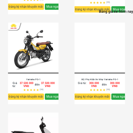
(99)
Đăng ký nhận khuyến mãi
Mua ngay
Đăng ký nhận khuyến mãi
Mua ngay
Bảng giá xe hôm nay
Yamaha PG-1
Bộ Phụ Kiện Xe Máy Yamaha PG-1
Giá
37.500.000
37.500.000
Giá từ:
300.000
300.000
đến
đến
từ:
VNĐ
VNĐ
VNĐ
VNĐ
(99)
(99)
Đăng ký nhận khuyến mãi
Mua ngay
Đăng ký nhận khuyến mãi
Mua ngay