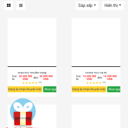
Sắp xếp
Hiển thị
Vespa 50cc Vera (Đèn Vuông)
Vietthai 50cc Cúp 83
Giá
20.500.000
20.000.000
Giá
16.500.000
16.500.000
đến
đến
từ:
VNĐ
VNĐ
từ:
VNĐ
VNĐ
(99)
(99)
Đăng ký nhận khuyến mãi
Mua ngay
Đăng ký nhận khuyến mãi
Mua ngay