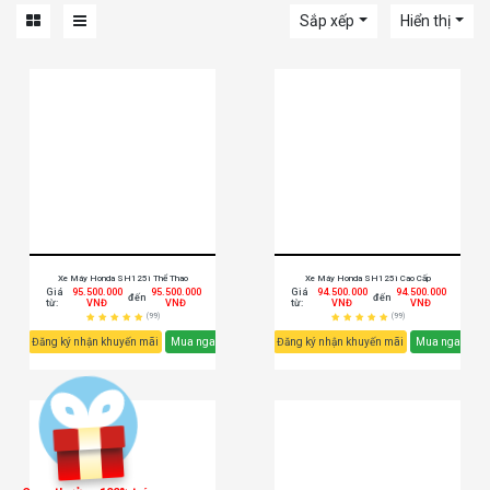
Sắp xếp
Hiển thị
Xe Máy Honda SH125i Thể Thao
Xe Máy Honda SH125i Cao Cấp
Giá
95.500.000
95.500.000
Giá
94.500.000
94.500.000
đến
đến
từ:
VNĐ
VNĐ
từ:
VNĐ
VNĐ
(99)
(99)
Đăng ký nhận khuyến mãi
Mua ngay
Đăng ký nhận khuyến mãi
Mua ngay