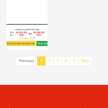
Honda Vision Đen (Thể Thao)
Giá
40.000.000
40.000.000
đến
từ:
VNĐ
VNĐ
(99)
Đăng ký nhận khuyến mãi
Mua ngay
Previous
1
2
3
4
5
Next