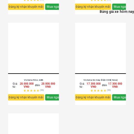
Đăng ký nhận khuyến mãi
Mua ngay
Đăng ký nhận khuyến mãi
Mua ngay
Bảng giá xe hôm nay
Victoria 50cc A86
Victoria Xe máy điện V38( New)
Giá
20.000.000
20.000.000
Giá
17.300.000
17.300.000
đến
đến
từ:
VNĐ
VNĐ
từ:
VNĐ
VNĐ
(99)
(99)
Đăng ký nhận khuyến mãi
Mua ngay
Đăng ký nhận khuyến mãi
Mua ngay