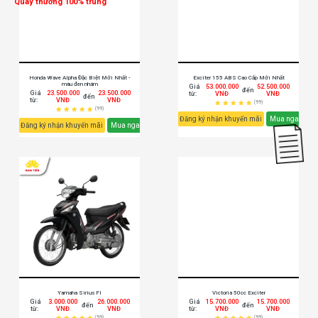
Quay thưởng 100% trúng
Honda Wave Alpha Đặc Biệt Mới Nhất -
Exciter 155 ABS Cao Cấp Mới Nhất
màu đen nhám
Giá
53.000.000
52.500.000
đến
Giá
23.500.000
23.500.000
từ:
VNĐ
VNĐ
đến
từ:
VNĐ
VNĐ
(99)
(99)
Đăng ký nhận khuyến mãi
Mua ngay
Đăng ký nhận khuyến mãi
Mua ngay
Yamaha Sirius FI
Victoria 50cc Exciter
Giá
3.000.000
26.000.000
Giá
15.700.000
15.700.000
đến
đến
từ:
VNĐ
VNĐ
từ:
VNĐ
VNĐ
(99)
(99)