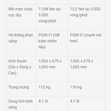
Mô-men xoắn
11,68 Nm tại
13,3 Nm tại 5.000
cực đại
5.000
vòng/phút
vòng/phút
Hệ thống phun
PGM-FI (tiết
PGM-FI (mạnh mẽ
xăng
kiệm nhiên
hơn)
liệu)
Kích thước
1,926 x 679 x
1,926 x 679 x
(Dài x Rộng x
1,093 mm
1,093 mm
Cao)
Trọng lượng
112 kg
116 kg
Dung tích bình
4.1 lít
4.1 lít
xăng