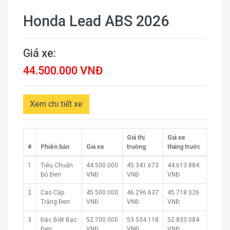
Honda Lead ABS 2026
Giá xe:
44.500.000 VNĐ
Xem chi tiết xe
Giá thị
Giá xe
#
Phiên bản
Giá xe
trường
tháng trước
1
Tiêu Chuẩn
44.500.000
45.341.673
44.613.884
Đỏ Đen
VNĐ
VNĐ
VNĐ
2
Cao Cấp
45.500.000
46.296.637
45.718.026
Trắng Đen
VNĐ
VNĐ
VNĐ
3
Đặc Biệt Bạc
52.700.000
53.534.118
52.833.084
Đen
VNĐ
VNĐ
VNĐ