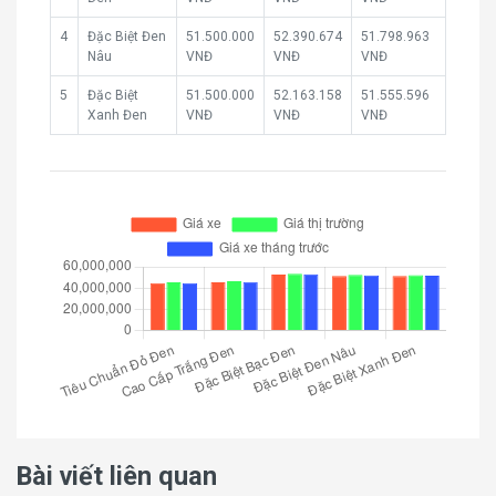
4
Đặc Biệt Đen
51.500.000
52.390.674
51.798.963
Nâu
VNĐ
VNĐ
VNĐ
5
Đặc Biệt
51.500.000
52.163.158
51.555.596
Xanh Đen
VNĐ
VNĐ
VNĐ
Bài viết liên quan