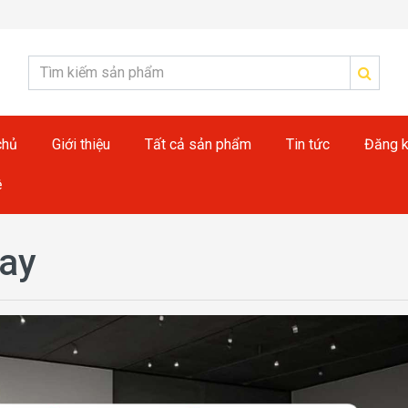
chủ
Giới thiệu
Tất cả sản phẩm
Tin tức
Đăng k
ệ
nay