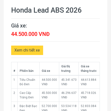
Honda Lead ABS 2026
Giá xe:
44.500.000 VNĐ
Xem chi tiết xe
Giá thị
Giá xe
#
Phiên bản
Giá xe
trường
tháng trước
1
Tiêu Chuẩn
44.500.000
45.341.673
44.613.884
Đỏ Đen
VNĐ
VNĐ
VNĐ
2
Cao Cấp
45.500.000
46.296.637
45.718.026
Trắng Đen
VNĐ
VNĐ
VNĐ
3
Đặc Biệt Bạc
52.700.000
53.534.118
52.833.084
Đen
VNĐ
VNĐ
VNĐ