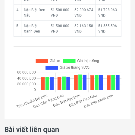
4
Đặc Biệt Đen
51.500.000
52.390.674
51.798.963
Nâu
VNĐ
VNĐ
VNĐ
5
Đặc Biệt
51.500.000
52.163.158
51.555.596
Xanh Đen
VNĐ
VNĐ
VNĐ
Bài viết liên quan