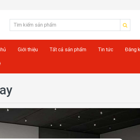
chủ
Giới thiệu
Tất cả sản phẩm
Tin tức
Đăng k
ệ
nay