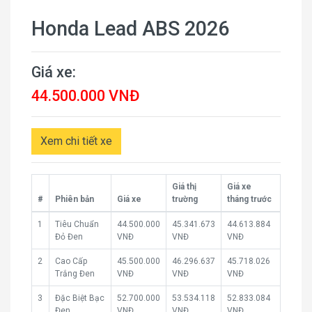
Honda Lead ABS 2026
Giá xe:
44.500.000 VNĐ
Xem chi tiết xe
Giá thị
Giá xe
#
Phiên bản
Giá xe
trường
tháng trước
1
Tiêu Chuẩn
44.500.000
45.341.673
44.613.884
Đỏ Đen
VNĐ
VNĐ
VNĐ
2
Cao Cấp
45.500.000
46.296.637
45.718.026
Trắng Đen
VNĐ
VNĐ
VNĐ
3
Đặc Biệt Bạc
52.700.000
53.534.118
52.833.084
Đen
VNĐ
VNĐ
VNĐ