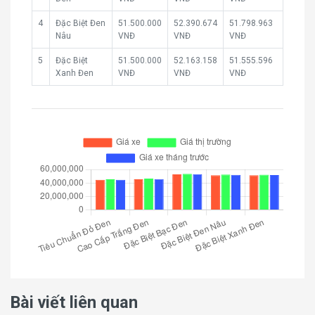
4
Đặc Biệt Đen
51.500.000
52.390.674
51.798.963
Nâu
VNĐ
VNĐ
VNĐ
5
Đặc Biệt
51.500.000
52.163.158
51.555.596
Xanh Đen
VNĐ
VNĐ
VNĐ
Bài viết liên quan