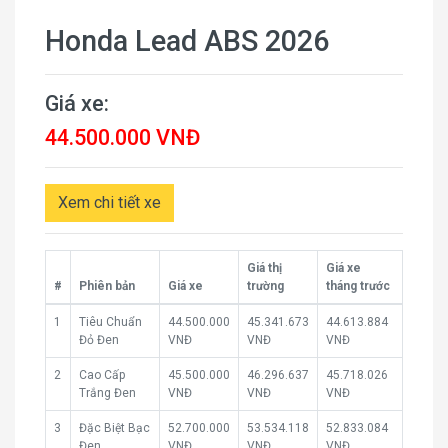
Honda Lead ABS 2026
Giá xe:
44.500.000 VNĐ
Xem chi tiết xe
Giá thị
Giá xe
#
Phiên bản
Giá xe
trường
tháng trước
1
Tiêu Chuẩn
44.500.000
45.341.673
44.613.884
Đỏ Đen
VNĐ
VNĐ
VNĐ
2
Cao Cấp
45.500.000
46.296.637
45.718.026
Trắng Đen
VNĐ
VNĐ
VNĐ
3
Đặc Biệt Bạc
52.700.000
53.534.118
52.833.084
Đen
VNĐ
VNĐ
VNĐ