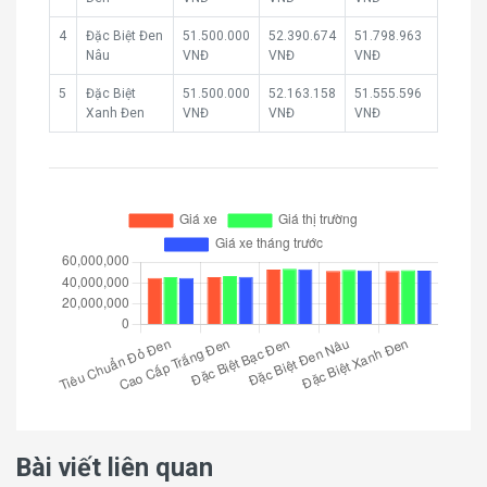
4
Đặc Biệt Đen
51.500.000
52.390.674
51.798.963
Nâu
VNĐ
VNĐ
VNĐ
5
Đặc Biệt
51.500.000
52.163.158
51.555.596
Xanh Đen
VNĐ
VNĐ
VNĐ
Bài viết liên quan