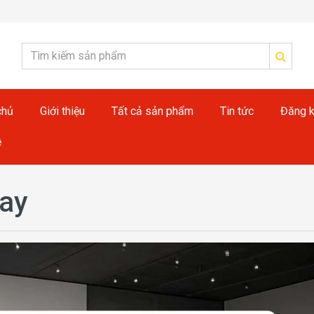
chủ
Giới thiệu
Tất cả sản phẩm
Tin tức
Đăng k
ệ
nay