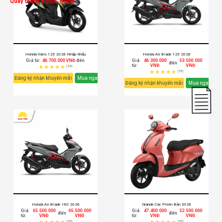
Quay thưởng 100% trúng
Honda Vario 125 2026 Nhập Khẩu
Honda Air Blade 125 2026
Giá từ:
46.700.000 VNĐ
đến
Giá
46.300.000
53.500.000
đến
từ:
VNĐ
VNĐ
(99)
(99)
Đăng ký nhận khuyến mãi
Mua ngay
Đăng ký nhận khuyến mãi
Mua ngay
Honda Air Blade 160 2026
Grande Các Phiên Bản 2026
Giá
65.500.000
65.500.000
Giá
47.400.000
52.500.000
đến
đến
từ:
VNĐ
VNĐ
từ:
VNĐ
VNĐ
(99)
(99)