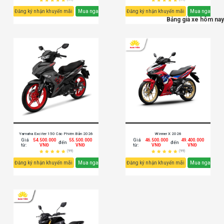
Đăng ký nhận khuyến mãi
Mua ngay
Đăng ký nhận khuyến mãi
Mua ngay
Bảng giá xe hôm nay
Yamaha Exciter 150 Các Phiên Bản 2026
Winner X 2026
Giá
54.500.000
55.500.000
Giá
46.500.000
49.400.000
đến
đến
từ:
VNĐ
VNĐ
từ:
VNĐ
VNĐ
(99)
(99)
Đăng ký nhận khuyến mãi
Mua ngay
Đăng ký nhận khuyến mãi
Mua ngay