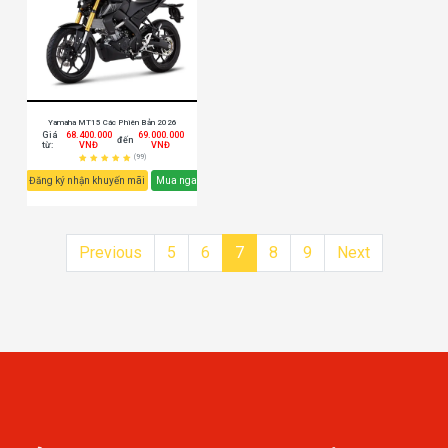
Yamaha MT15 Các Phiên Bản 2026
Giá
68.400.000
69.000.000
đến
từ:
VNĐ
VNĐ
(99)
Đăng ký nhận khuyến mãi
Mua ngay
Previous
5
6
7
8
9
Next