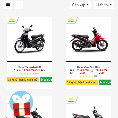
Sắp xếp
Hiển thị
Honda Wave Alpha 2026
Honda Wave RSX 2026
Giá từ:
19.300.000 VNĐ
đến
Giá
25.400.000
29.400.000
đến
từ:
VNĐ
VNĐ
(99)
(99)
Đăng ký nhận khuyến mãi
Mua ngay
Đăng ký nhận khuyến mãi
Mua ngay