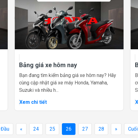
Bảng giá xe hôm nay
Bạn đang tìm kiếm bảng giá xe hôm nay? Hãy
B
cùng cập nhật giá xe máy Honda, Yamaha,
c
Suzuki và nhiều h...
S
Xem chi tiết
X
Đầu
«
24
25
26
27
28
»
Cuối