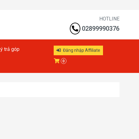
HOTLINE
02899990376
ý trả góp
Đăng nhập Affiliate
0