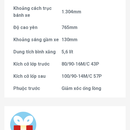
Khoảng cách trục
1.304mm
bánh xe
Độ cao yên
765mm
Khoảng sáng gầm xe
130mm
Dung tích bình xăng
5,6 lít
Kích cỡ lớp trước
80/90-16M/C 43P
Kích cỡ lốp sau
100/90-14M/C 57P
Phuộc trước
Giảm xóc ống lồng
Phuộc sau
Càng nhún