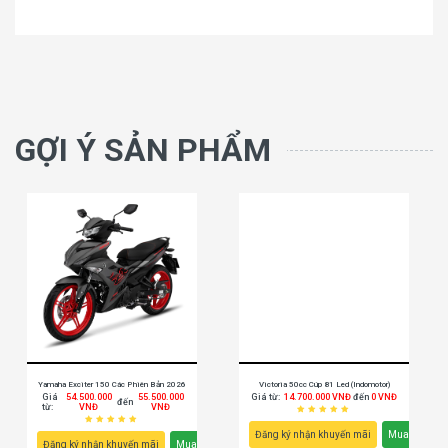
GỢI Ý SẢN PHẨM
Yamaha Exciter 150 Các Phiên Bản 2026
Victoria 50cc Cúp 81 Led (Indomotor)
Giá
54.500.000
55.500.000
Giá từ:
14.700.000 VNĐ
đến
0 VNĐ
đến
từ:
VNĐ
VNĐ
Đăng ký nhận khuyến mãi
Mua ngay
Đăng ký nhận khuyến mãi
Mua ngay